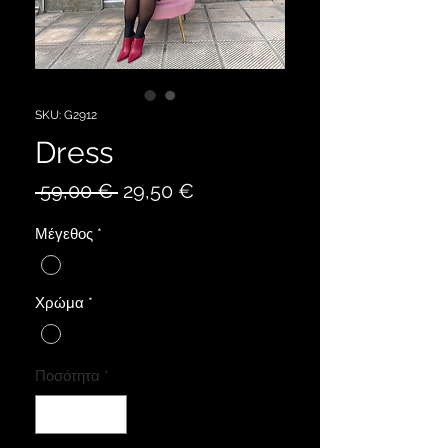
SKU: G2912
Dress
Κανονική
Τιμή
 59,00 € 
29,50 €
τιμή
Έκπτωσης
Μέγεθος
*
Χρώμα
*
Ποσότητα
*