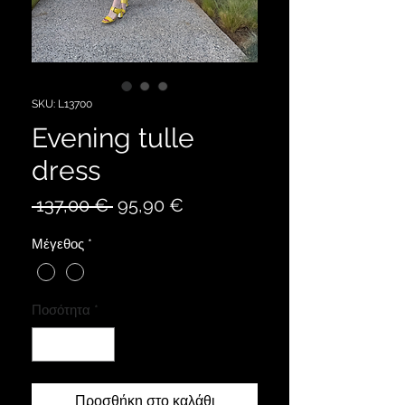
SKU: L13700
Evening tulle
dress
Κανονική
Τιμή
 137,00 € 
95,90 €
τιμή
Έκπτωσης
Μέγεθος
*
Ποσότητα
*
Προσθήκη στο καλάθι