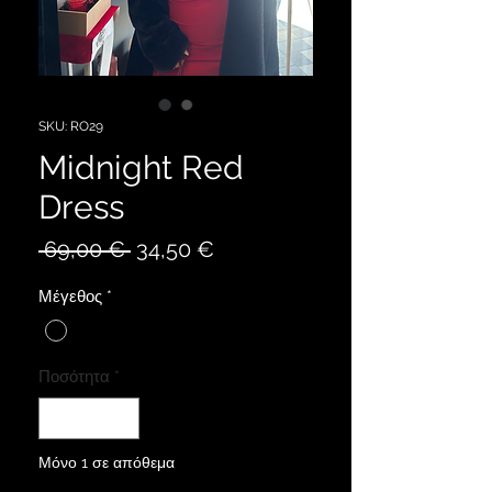
SKU: RO29
Midnight Red
Dress
Κανονική
Τιμή
 69,00 € 
34,50 €
τιμή
Έκπτωσης
Μέγεθος
*
Ποσότητα
*
Μόνο 1 σε απόθεμα