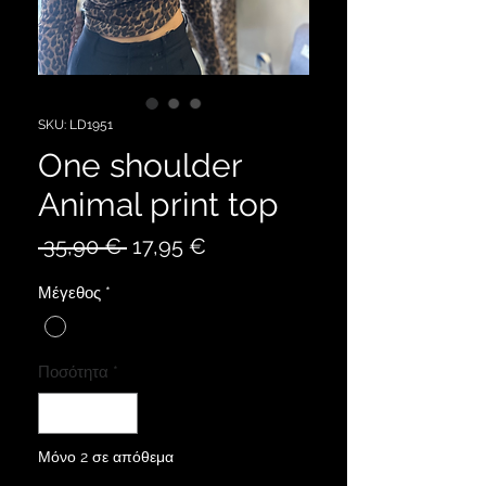
SKU: LD1951
One shoulder
Animal print top
Κανονική
Τιμή
 35,90 € 
17,95 €
τιμή
Έκπτωσης
Μέγεθος
*
Ποσότητα
*
Μόνο 2 σε απόθεμα