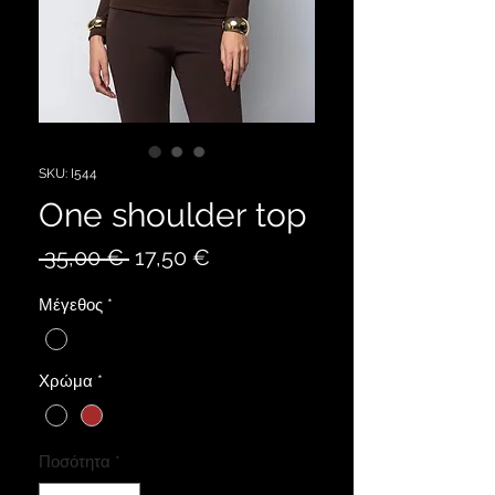
SKU: I544
One shoulder top
Κανονική
Τιμή
 35,00 € 
17,50 €
τιμή
Έκπτωσης
Μέγεθος
*
Χρώμα
*
Ποσότητα
*