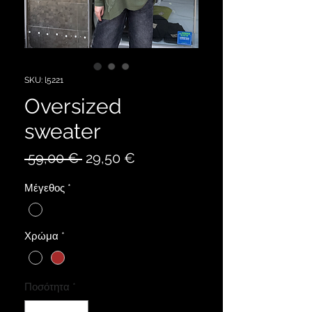
SKU: l5221
Oversized
sweater
Κανονική
Τιμή
 59,00 € 
29,50 €
τιμή
Έκπτωσης
Μέγεθος
*
Χρώμα
*
Ποσότητα
*