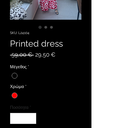
SKU: L24104
Printed dress
Κανονική
Τιμή
 59,00 € 
29,50 €
τιμή
Έκπτωσης
Μέγεθος
*
Χρώμα
*
Ποσότητα
*