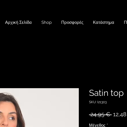
Αρχική Σελίδα
Shop
Προσφορές
Κατάστημα
Π
Satin top
SKU: I21303
Κανον
 24,95 € 
12,48
τιμή
Μέγεθος
*