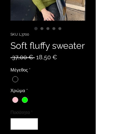
SKU: L3700
Soft fluffy sweater
Κανονική
Τιμή
 37,00 € 
18,50 €
τιμή
Έκπτωσης
Μέγεθος
*
Χρώμα
*
Ποσότητα
*