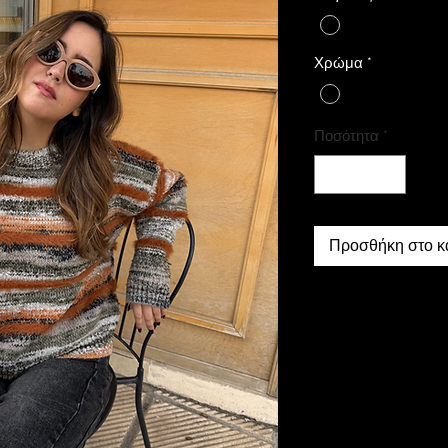
Χρώμα
*
Ποσότητα
*
Προσθήκη στο κ