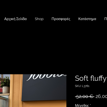
Αρχική Σελίδα
Shop
Προσφορές
Κατάστημα
Π
Soft fluff
SKU: L3781
Κανον
 52,00 € 
26,0
τιμή
Μέγεθος
*