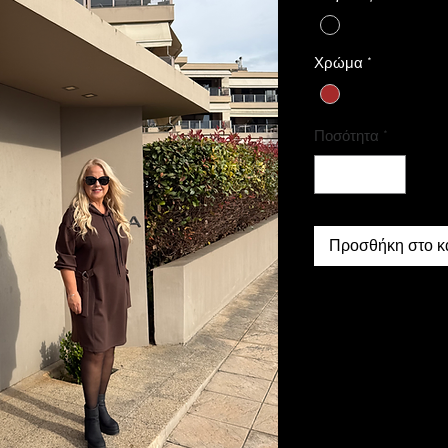
Χρώμα
*
Ποσότητα
*
Προσθήκη στο κ