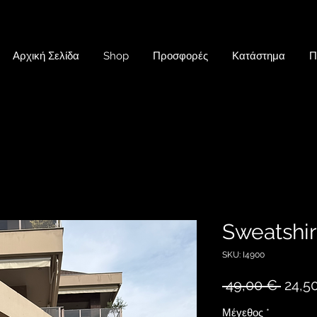
Αρχική Σελίδα
Shop
Προσφορές
Κατάστημα
Π
Sweatshir
SKU: I4900
Κανον
 49,00 € 
24,5
τιμή
Μέγεθος
*