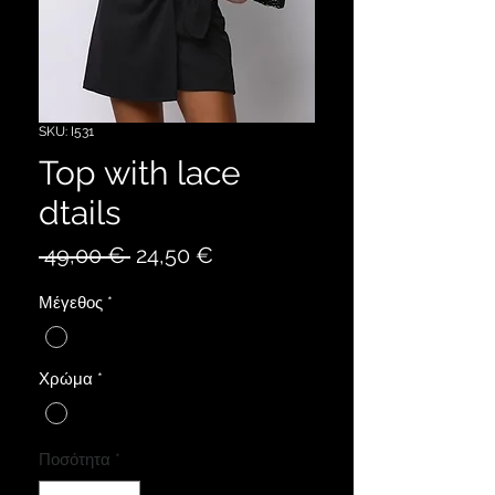
SKU: I531
Top with lace
dtails
Κανονική
Τιμή
 49,00 € 
24,50 €
τιμή
Έκπτωσης
Μέγεθος
*
Χρώμα
*
Ποσότητα
*