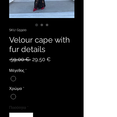
SKU: G5900
Velour cape with
fur details
Κανονική
Τιμή
 59,00 € 
29,50 €
τιμή
Έκπτωσης
Μέγεθος
*
Χρώμα
*
Ποσότητα
*