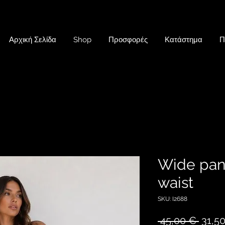
Αρχική Σελίδα
Shop
Προσφορές
Κατάστημα
Π
Wide pant
waist
SKU: I2688
Κανον
 45,00 € 
31,5